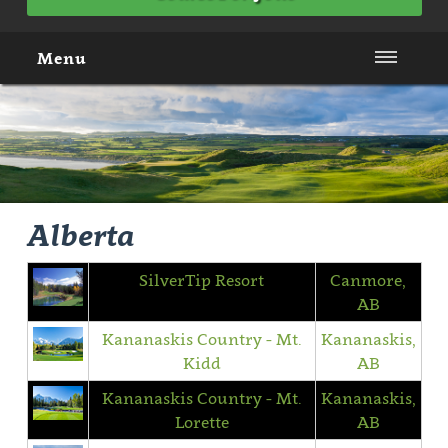
Menu
Alberta
SilverTip Resort
Canmore,
AB
Kananaskis Country - Mt.
Kananaskis,
Kidd
AB
Kananaskis Country - Mt.
Kananaskis,
Lorette
AB